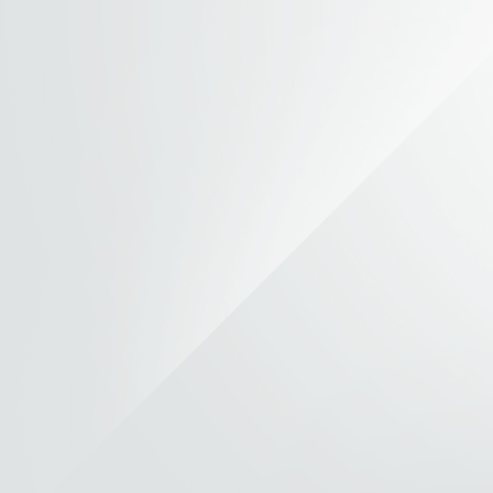
В с
УГ-
Рес
Баш
изм
ООО
обо
Баш
вос
тех
(www
при