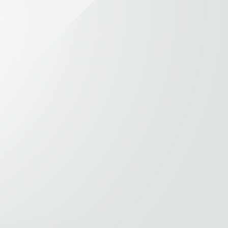
ими
ро»