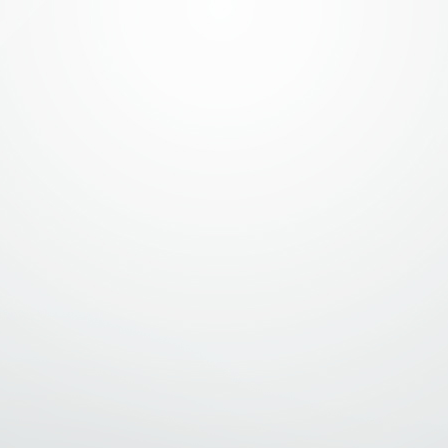
УВАЖАЕМЫЕ ПОСЕТИТЕЛИ!
оответствии с Указом Главы Республики Башкортостан от 18.03.2020 №
111 «О введении режима «Повышенная готовность» на территории
публики Башкортостан в связи с угрозой распространения в Республике
кортостан новой коронавирусной инфекции (COVID-2019)» (с последующ
енениями) доводим до Вашего сведения, что очный прием посетителей в
 «ГИП-Электро» по адресу: РБ, г. Уфа, ул. Бессонова, д. 2Б и
собленных подразделений, расположенных на территории Республики
кортостан, приостановлен. В сложившейся ситуации рекомендуем
пользоваться сервисом «Личный кабинет потребителя услуг по
нологическому присоединению» на официальном сайте ООО «ГИП-Элект
.gipelektro.ru) , а также услугами Почты России. Приносим извинения за
чиненные неудобства!