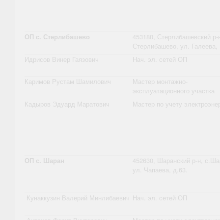
ОП с. Стерлибашево
453180, Стерлибашевский р-н
Стерлибашево, ул. Галеева, 
Идрисов Винер Гаязович
Нач. эл. сетей ОП
Каримов Рустам Шамилович
Мастер монтажно-
эксплуатационного участка
Кадыров Эдуард Маратович
Мастер по учету электроэне
ОП с. Шаран
452630, Шаранский р-н, с.Ша
ул. Чапаева, д.63.
Кунаккузин Валерий Минлибаевич
Нач. эл. сетей ОП