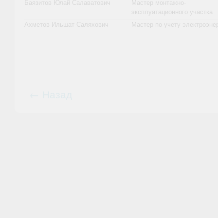
Баязитов Юлай Салаватович
Мастер монтажно-
эксплуатационного участка
Ахметов Ильшат Саляхович
Мастер по учету электроэне
← Назад