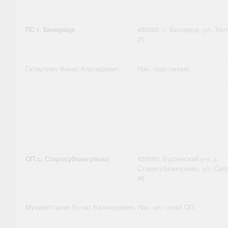
ПС г. Белорецк
453505, г. Белорецк, ул. Тюл
20
Гатауллин Фанис Альтафович
Нач. подстанции
ОП с. Старосубхангулово
453580, Бурзянский р-н, с.
Старосубхангулово, ул. Сал
46
Мухаметгалин Булат Валинурович
Нач. эл. сетей ОП