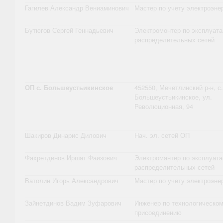
Гагилев Александр Вениаминович
Мастер по учету электроэне
Бутюгов Сергей Геннадьевич
Электромонтер по эксплуата
распределительных сетей
ОП с. Большеустьикинское
452550, Мечетлинский р-н, с.
Большеустьикинское, ул.
Революционная, 94
Шакиров Динарис Дилович
Нач. эл. сетей ОП
Фахретдинов Иршат Фаизович
Электромантер по эксплуата
распределительных сетей
Ватолин Игорь Александрович
Мастер по учету электроэне
Зайнетдинов Вадим Зуфарович
Инженер по технологическо
присоединению