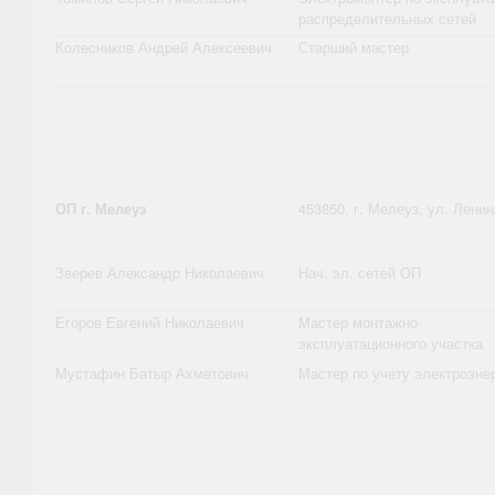
распределительных сетей
Колесников Андрей Алексеевич
Старший мастер
ОП г. Мелеуз
453850, г. Мелеуз, ул. Ленин
Зверев Александр Николаевич
Нач. эл. сетей ОП
Егоров Евгений Николаевич
Мастер монтажно-
эксплуатационного участка
Мустафин Батыр Ахметович
Мастер по учету электроэне