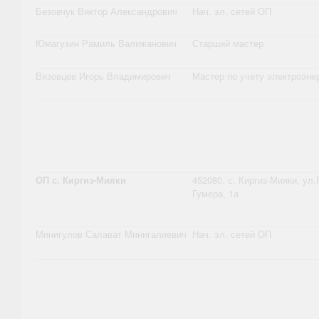
Безовчук Виктор Александрович
Нач. эл. сетей ОП
Юмагузин Рамиль Валижанович
Старший мастер
Вязовцев Игорь Владимирович
Мастер по учету электроэне
ОП с. Киргиз-Мияки
452080, с. Киргиз-Мияки, ул.
Гумера, 1а
Минигулов Салават Минигалиевич
Нач. эл. сетей ОП