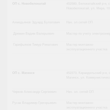
ОП с. Новобелокатай
452580, Белокатайский р-н, с
Новобелокатай, ул. Мира, 10
Ахмедьянов Эдуард Булатович
Нач. эл.сетей ОП
Дремин Вадим Валерьевич
Мастер по учету электроэне
Гарифьянов Тимур Ринатович
Мастер монтажно-
эксплуатационного участка
ОП с. Магинск
452373, Караидельский р-н, с
Магинск, ул. Коммунистичес
Чирков Александр Сергеевич
Нач. эл. сетей ОП
Русак Владимир Грегорьевич
Мастер монтажно-
эксплуатационного участка