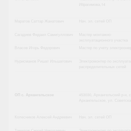
Ибрагимова,14
Маратов Саттар Жанатович
Нач. эл. сетей ОП
Сагадиев Фидаил Самигуллович
Мастер монтажно-
эксплуатационного участка
Власов Игорь Федорович
Мастер по учету электроэне
Нурисманов Ришат Ильшатович
Электромонтер по эксплуата
распределительных сетей
ОП с. Архангельское
453030, Архангельский р-н, с
Архангельское, ул. Советска
Колесников Алексей Андреевич
Нач. эл. сетей ОП
Томилов Сергей Николаевич
Электромонтер по эксплуата