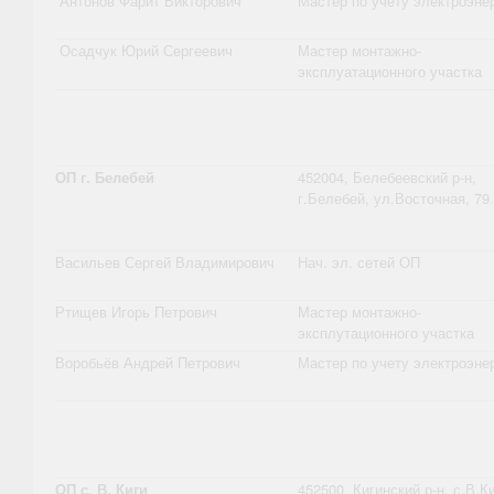
Антонов Фарит Викторович
Мастер по учету электроэне
Осадчук Юрий Сергеевич
Мастер монтажно-
эксплуатационного участка
ОП г. Белебей
452004, Белебеевский р-н,
г.Белебей, ул.Восточная, 79
.
Васильев Сергей Владимирович
Нач. эл. сетей ОП
Ртищев Игорь Петрович
Мастер монтажно-
эксплутационного участка
Воробьёв Андрей Петрович
Мастер по учету электроэне
ОП с. В. Киги
452500, Кигинский р-н, с.В.Ки